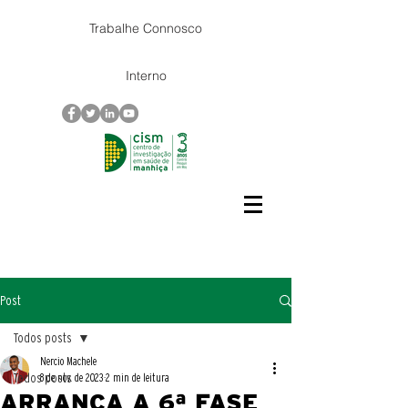
Trabalhe Connosco
Interno
Post
Todos posts
Nercio Machele
Todos posts
8 de nov. de 2023
2 min de leitura
ARRANCA A 6ª FASE