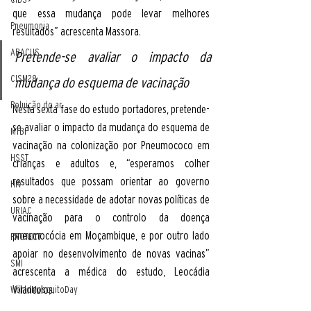
que essa mudança pode levar melhores 
Pneumonia
resultados” acrescenta Massora. 
ABACUS
Pretende-se avaliar o impacto da 
CISM28
mudança do esquema de vacinação
Poluição do ar
Nesta sexta fase do estudo portadores, pretende-
se avaliar o impacto da mudança do esquema de 
MTBI
vacinação na colonização por Pneumococo em 
HSST
crianças e adultos e, “esperamos colher 
resultados que possam orientar ao governo 
HIV
sobre a necessidade de adotar novas políticas de 
URIAC
vacinação para o controlo da doença 
pneumocócia em Moçambique, e por outro lado 
PROTECT
apoiar no desenvolvimento de novas vacinas” 
SMI
acrescenta a médica do estudo, Leocádia 
Vilanculos. 
WorldMosquitoDay