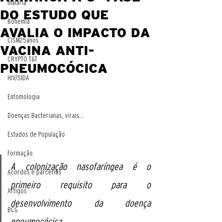
malaria
DO ESTUDO QUE
Bohemia
AVALIA O IMPACTO DA
CISM25anos
VACINA ANTI-
CRYPTO T&T
PNEUMOCÓCICA
HIV/SIDA
Entomologia
Doenças Bacterianas, virais...
Estudos de População
Formação
A colonização nasofaríngea é o 
Acordos e parcerias
primeiro requisito para o 
Artigos
desenvolvimento da doença 
BCG
pneumocócica. 