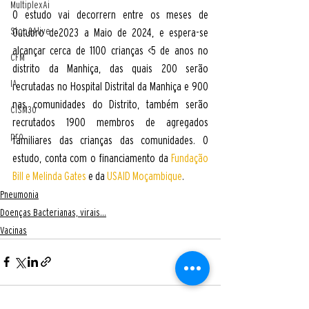
MultiplexAi
O estudo vai decorrern entre os meses de 
Stop&Alive
Outubro de2023 a Maio de 2024, e espera-se 
alcançar cerca de 1100 crianças <5 de anos no 
CFM
distrito da Manhiça, das quais 200 serão 
IA
recrutadas no Hospital Distrital da Manhiça e 900 
nas comunidades do Distrito, também serão 
CISM30
recrutados 1900 membros de agregados 
pro
familiares das crianças das comunidades. O 
estudo, conta com o financiamento da 
Fundação 
Bill e Melinda Gates
 e da 
USAID Moçambique
. 
Pneumonia
Doenças Bacterianas, virais...
Vacinas