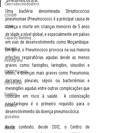
Cancrodocolodoútero
Uma bactéria denominada Streptococcus 
COVID19
pneumoniae (Pneumococo) é a principal causa de 
doença e morte em crianças menores de 5 anos 
ADAM
de idade a nível global, e especialmente em países 
Capacity Building
em vias de desenvolvimento como Moçambique. 
CHAMPS
Em geral, o Pneumococo provoca na sua maioria 
infeções respiratórias agudas desde as menos 
Demografia
graves como faringites, laringites, sinusites e 
EDCTP Projects
otites, e doenças mais graves como Pneumonia, 
derrames pleurais, sépsis ou bacteriémias e 
Entrevistas
meningites agudas entre outras complicações que 
Eventos
colocam em risco à saúde.  A colonização 
nasofaríngea é o primeiro requisito para o 
GenMoz
desenvolvimento da doença pneumocócica. 
globalmix
Neste contexto, desde 2012, o Centro de 
HIA4SD