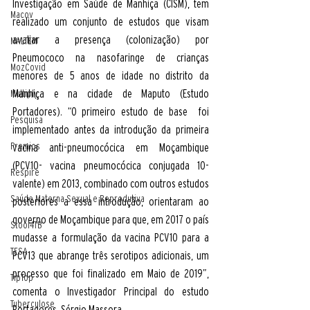
Investigação em Saúde de Manhiça (CISM), tem 
Macov
realizado um conjunto de estudos que visam 
avaliar a presença (colonização) por 
MALTEM
Pneumococo na nasofaringe de crianças 
MozCovid
menores de 5 anos de idade no distrito da 
Manhiça e na cidade de Maputo (Estudo 
Multiply
Portadores). “O primeiro estudo de base  foi 
Pesquisa
implementado antes da introdução da primeira 
Premios
vacina anti-pneumocócica em Moçambique 
(PCV10- vacina pneumocócica conjugada 10-
Respire
valente) em 2013, combinado com outros estudos 
Saúde Materna Sexual e Reprodutiva
posteriores a essa introdução, orientaram ao 
governo de Moçambique para que, em 2017 o país 
Stool4TB
mudasse a formulação da vacina PCV10 para a 
TESA
PCV13 que abrange três serotipos adicionais, um 
processo que foi finalizado em Maio de 2019”, 
TipTop
comenta o Investigador Principal do estudo 
Tuberculose
Portadores, Sérgio Massora. 