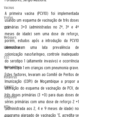
Vacinas
A primeira vacina (PCV10) foi implementada 
Visitas
usando um esquema de vacinação de três doses 
primárias 3+0 (administradas no 2º, 3º e 4º 
VSR
meses de idade) sem uma dose de reforço, 
Webinars
porém, estudos após a introdução da PCV10 
demostraram uma lata prevalência de 
Laboratório
colonização nasofaríngeo, controle inadequado 
CCC
do serotipo 1 (altamente invasivo) e ocorrência 
MaModAfrica
de serotipo 1 em crianças com pneumonia grave.  
Estes factores, levaram ao Comité de Peritos de 
Rotavirus
Imunização (COPI) de Moçambique a propor a 
CISM27
alteração do esquema de vacinação de PCV, de 
três doses primárias (3 +0) para duas doses de 
Simposio
séries primárias com uma dose de reforço 2 +1 
NTDs
(administrada aos 2, 4 e 9 meses de idade) no 
programa alargado de vacinação “E, acredita-se 
CIBS