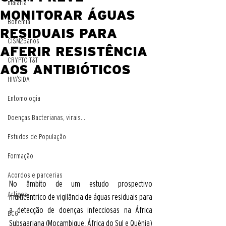
malaria
MONITORAR ÁGUAS
Bohemia
RESIDUAIS PARA
CISM25anos
AFERIR RESISTÊNCIA
CRYPTO T&T
AOS ANTIBIÓTICOS
HIV/SIDA
Entomologia
Doenças Bacterianas, virais...
Estudos de População
Formação
Acordos e parcerias
No âmbito de um estudo prospectivo 
Artigos
multicêntrico de vigilância de águas residuais para 
a detecção de doenças infecciosas na África 
BCG
Subsaariana (Moçambique, África do Sul e Quênia) 