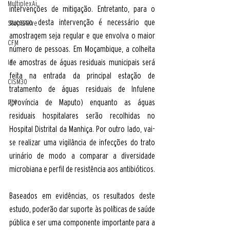
MultiplexAi
intervenções de mitigação. Entretanto, para o 
sucesso desta intervenção é necessário que 
Stop&Alive
amostragem seja regular e que envolva o maior 
CFM
número de pessoas. Em Moçambique, a colheita 
de amostras de águas residuais municipais será 
IA
feita na entrada da principal estação de 
CISM30
tratamento de águas residuais de Infulene 
pro
(província de Maputo) enquanto as águas 
residuais hospitalares serão recolhidas no 
Hospital Distrital da Manhiça. Por outro lado, vai-
se realizar uma vigilância de infecções do trato 
urinário de modo a comparar a diversidade 
microbiana e perfil de resistência aos antibióticos.
Baseados em evidências, os resultados deste 
estudo, poderão dar suporte às políticas de saúde 
pública e ser uma componente importante para a 