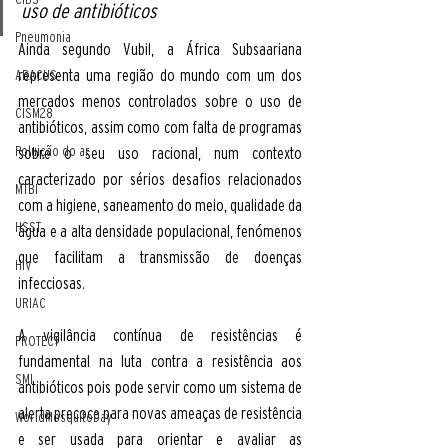
uso de antibióticos
Pneumonia
Ainda segundo Vubil, a África Subsaariana 
representa uma região do mundo com um dos 
ABACUS
mercados menos controlados sobre o uso de 
CISM28
antibióticos, assim como com falta de programas 
Poluição do ar
sobre o seu uso racional, num contexto 
caracterizado por sérios desafios relacionados 
MTBI
com a higiene, saneamento do meio, qualidade da 
HSST
água e a alta densidade populacional, fenómenos 
que facilitam a transmissão de doenças 
HIV
infecciosas. 
URIAC
A vigilância contínua de resistências é 
PROTECT
fundamental na luta contra a resistência aos 
SMI
antibióticos pois pode servir como um sistema de 
alerta precoce para novas ameaças de resistência 
WorldMosquitoDay
e ser usada para orientar e avaliar as 