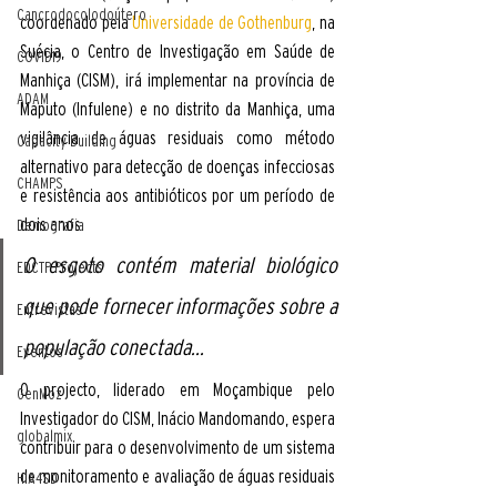
Cancrodocolodoútero
coordenado pela 
Universidade de Gothenburg
, na 
Suécia, o Centro de Investigação em Saúde de 
COVID19
Manhiça (CISM), irá implementar na província de 
ADAM
Maputo (Infulene) e no distrito da Manhiça, uma 
vigilância de águas residuais como método 
Capacity Building
alternativo para detecção de doenças infecciosas 
CHAMPS
e resistência aos antibióticos por um período de 
dois anos. 
Demografia
O esgoto contém material biológico 
EDCTP Projects
que pode fornecer informações sobre a 
Entrevistas
população conectada...
Eventos
O projecto, liderado em Moçambique pelo 
GenMoz
Investigador do CISM, Inácio Mandomando, espera 
globalmix
contribuir para o desenvolvimento de um sistema 
de monitoramento e avaliação de águas residuais 
HIA4SD