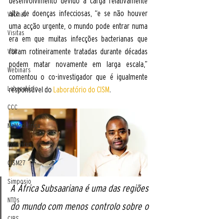
desenvolvimento devido a carga relativamente 
alta de doenças infecciosas, “e se não houver 
Vacinas
uma acção urgente, o mundo pode entrar numa 
Visitas
era em que muitas infecções bacterianas que 
foram rotineiramente tratadas durante décadas 
VSR
podem matar novamente em larga escala,” 
Webinars
comentou o co-investigador que é igualmente 
Laboratório
responsável do 
Laboratório do CISM
.
CCC
MaModAfrica
Rotavirus
CISM27
Simposio
A África Subsaariana é uma das regiões 
NTDs
do mundo com menos controlo sobre o 
CIBS