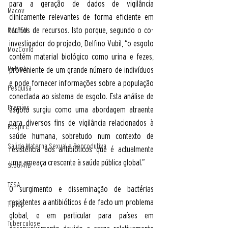
para a geração de dados de vigilância 
Macov
clinicamente relevantes de forma eficiente em 
termos de recursos. Isto porque, segundo o co-
MALTEM
investigador do projecto, Delfino Vubil, “o esgoto 
MozCovid
contém material biológico como urina e fezes, 
Multiply
proveniente de um grande número de indivíduos 
e pode fornecer informações sobre a população 
Pesquisa
conectada ao sistema de esgoto. Esta análise de 
Premios
esgoto surgiu como uma abordagem atraente 
para diversos fins de vigilância relacionados à 
Respire
saúde humana, sobretudo num contexto de 
Saúde Materna Sexual e Reprodutiva
resistência aos antibióticos que é actualmente 
uma ameaça crescente à saúde pública global.”
Stool4TB
TESA
O surgimento e disseminação de bactérias 
resistentes a antibióticos é de facto um problema 
TipTop
global, e em particular para países em 
Tuberculose