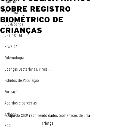
malaria
SOBRE REGISTRO
Bohemia
BIOMÉTRICO DE
CISM25anos
CRIANÇAS
CRYPTO T&T
HIV/SIDA
Entomologia
Doenças Bacterianas, virais...
Estudos de População
Formação
Acordos e parcerias
Artigos
Equipa do CISM recolhendo dados biométricos de uma 
criança
BCG