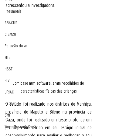
acrescentou a investigadora. 
Pneumonia
ABACUS
CISM28
Poluição do ar
MTBI
HSST
HIV
Com base num software, eram recolhidos de 
características físicas das crianças
URIAC
PROTECT
O estudo foi realizado nos distritos de Manhiça, 
província de Maputo e Bilene na província de 
SMI
Gaza, onde foi realizado um teste piloto de um 
WorldMosquitoDay
protótipo biométrico em seu estágio inicial de 
desenvolvimento para avaliar e melhorar o seu 