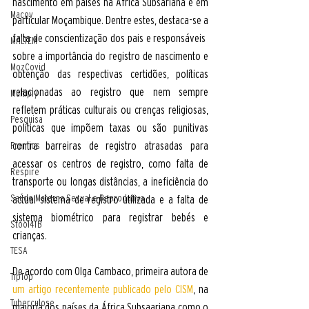
nascimento em países na Africa Subsariana e em 
Macov
particular Moçambique. Dentre estes, destaca-se a 
falta de conscientização dos pais e responsáveis ​​
MALTEM
sobre a importância do registro de nascimento e 
MozCovid
obtenção das respectivas certidões, políticas 
relacionadas ao registro que nem sempre 
Multiply
refletem práticas culturais ou crenças religiosas, 
Pesquisa
políticas que impõem taxas ou são punitivas 
contra barreiras de registro atrasadas para 
Premios
acessar os centros de registro, como falta de 
Respire
transporte ou longas distâncias, a ineficiência do 
Saúde Materna Sexual e Reprodutiva
actual sistema de registro utilizada e a falta de 
sistema biométrico para registrar bebés e 
Stool4TB
crianças. 
TESA
De acordo com Olga Cambaco, primeira autora de 
TipTop
um artigo recentemente publicado pelo CISM
, na 
Tuberculose
maioria dos países da África Subsaariana como o 