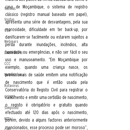
caso de Moçambique, o sistema de registro 
Vacinas
clássico (registro manual baseado em papel), 
Visitas
apresenta uma série de desvantagens, pela sua 
morosidade, dificuldade em ter back-up, por 
VSR
danificarem-se facilmente ou estarem sujeitos a 
Webinars
perda durante inundações, incêndios, alta 
humidade ou emergências, e não ser fácil o seu 
Laboratório
uso e manuseamento. “Em Moçambique por 
CCC
exemplo, quando uma criança nasce, os 
profissionais de saúde emitem uma notificação 
MaModAfrica
de nascimento que é então usada pela 
Rotavirus
Conservatória do Registo Civil para registrar o 
CISM27
nascimento e emitir uma certidão de nascimento, 
o registo é obrigatório e gratuito quando 
Simposio
efectuado até 120 dias após o nascimento, 
NTDs
porém, devido a alguns factores anteriormente 
mencionados, esse processo pode ser moroso”, 
CIBS