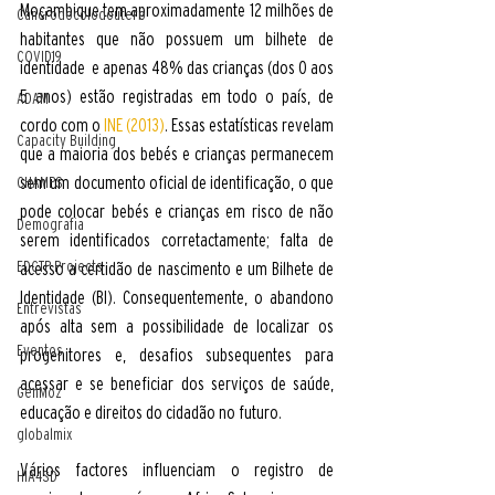
Moçambique tem aproximadamente 12 milhões de 
Cancrodocolodoútero
habitantes que não possuem um bilhete de  
COVID19
identidade  e apenas 48% das crianças (dos 0 aos 
5 anos) estão registradas em todo o país, de 
ADAM
cordo com o
INE (2013)
. Essas estatísticas revelam 
Capacity Building
que a maioria dos bebés e crianças permanecem 
sem um documento oficial de identificação, o que 
CHAMPS
pode colocar bebés e crianças em risco de não 
Demografia
serem identificados corretactamente; falta de 
EDCTP Projects
acesso a certidão de nascimento e um Bilhete de 
Identidade (BI). Consequentemente, o abandono 
Entrevistas
após alta sem a possibilidade de localizar os 
Eventos
progenitores e, desafios subsequentes para 
acessar e se beneficiar dos serviços de saúde, 
GenMoz
educação e direitos do cidadão no futuro. 
globalmix
Vários factores influenciam o registro de 
HIA4SD