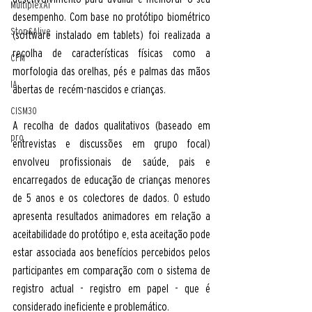
MultiplexAi
desempenho. Com base no protótipo biométrico 
Stop&Alive
(software instalado em tablets) foi realizada a 
recolha de características físicas como a 
CFM
morfologia das orelhas, pés e palmas das mãos 
IA
abertas de  recém-nascidos e crianças. 
CISM30
A recolha de dados qualitativos (baseado em 
pro
entrevistas e discussões em grupo focal) 
envolveu profissionais de saúde, pais e 
encarregados de educação de crianças menores 
de 5 anos e os colectores de dados. O estudo 
apresenta resultados animadores em relação a 
aceitabilidade do protótipo e, esta aceitação pode 
estar associada aos benefícios percebidos pelos 
participantes em comparação com o sistema de 
registro actual - registro em papel - que é 
considerado ineficiente e problemático. 