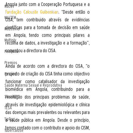
Angola junto com a Cooperação Portuguesa e a 
Macov
Fundação Calouste Gulbenkian
. “Desde então o 
MALTEM
CISA, tem contribuido através de evidências 
científicas para a tomada de decisão em saúde 
MozCovid
em Angola, tendo como principais pilares a 
Multiply
recolha de dados, a investigação e a formação”, 
comentou a directora do CISA. 
Pesquisa
Premios
Ainda de acordo com a directora do CISA, “o 
projecto de criação do CISA tinha como objectivo 
Respire
funcionar como catalisador da investigação 
Saúde Materna Sexual e Reprodutiva
biomédica em Angola, contribuindo para a 
Stool4TB
resolução dos principais problemas de saúde, 
através de investigação epidemiológica e clínica 
TESA
das doenças mais prevalentes ou relevantes para 
TipTop
a saúde pública em Angola. Desde o princípio, 
temos contado com o contributo e apoio do CISM, 
Tuberculose