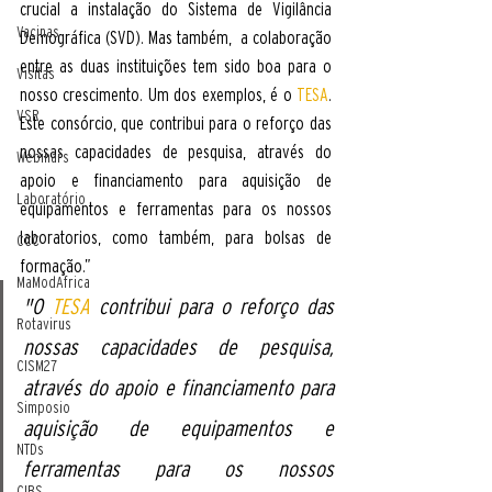
crucial a instalação do Sistema de Vigilância 
Vacinas
Demográfica (SVD). Mas também,  a colaboração 
entre as duas instituições tem sido boa para o 
Visitas
nosso crescimento. Um dos exemplos, é o 
TESA
. 
VSR
Este consórcio, que contribui para o reforço das 
nossas capacidades de pesquisa, através do 
Webinars
apoio e financiamento para aquisição de 
Laboratório
equipamentos e ferramentas para os nossos 
laboratorios, como também, para bolsas de 
CCC
formação.” 
MaModAfrica
"O 
TESA
 contribui para o reforço das 
Rotavirus
nossas capacidades de pesquisa, 
CISM27
através do apoio e financiamento para 
Simposio
aquisição de equipamentos e 
NTDs
ferramentas para os nossos 
CIBS