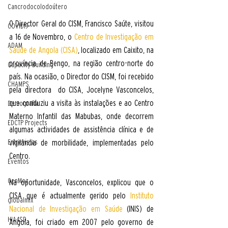
Cancrodocolodoútero
O Director Geral do CISM, Francisco Saúte, visitou 
COVID19
a 16 de Novembro, o
Centro de Investigação em 
ADAM
Saúde de Angola (CISA)
, localizado em Caixito, na 
província de Bengo, na região centro-norte do 
Capacity Building
país. Na ocasião, o Director do CISM, foi recebido 
CHAMPS
pela directora  do CISA, Jocelyne Vasconcelos, 
que conduziu a visita às instalações e ao Centro 
Demografia
Materno Infantil das Mabubas, onde decorrem 
EDCTP Projects
algumas actividades de assistência clínica e de 
Entrevistas
vigilância de morbilidade, implementadas pelo 
Centro. 
Eventos
GenMoz
Na oportunidade, Vasconcelos, explicou que o 
CISA que é actualmente gerido pelo 
Instituto 
globalmix
Nacional de Investigação em Saúde
(INIS) de 
HIA4SD
Angola, foi criado em 2007 pelo governo de 