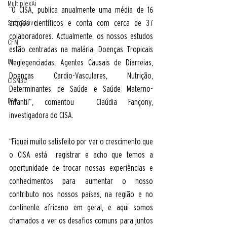
MultiplexAi
“O CISA, publica anualmente uma média de 16 
artigos científicos e conta com cerca de 37 
Stop&Alive
colaboradores. Actualmente, os nossos estudos 
CFM
estão centradas na malária, Doenças Tropicais 
IA
Neglegenciadas, Agentes Causais de Diarreias, 
Doenças Cardio-Vasculares, Nutrição, 
CISM30
Determinantes de Saúde e Saúde Materno-
pro
Infantil”, comentou  Claúdia Fançony, 
investigadora do CISA. 
“Fiquei muito satisfeito por ver o crescimento que 
o CISA está  registrar e acho que temos a 
oportunidade de trocar nossas experiências e 
conhecimentos para aumentar o nosso 
contributo nos nossos países, na região e no 
continente africano em geral, e aqui somos 
chamados a ver os desafios comuns para juntos 