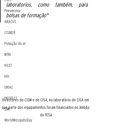
laboratorios, como também, para 
Pneumonia
bolsas de formação"
ABACUS
CISM28
Poluição do ar
MTBI
HSST
HIV
URIAC
PROTECT
Directores do CISM e do CISA, no laboratório do CISA em 
que parte dos equipamentos foram financiados no âmbito 
SMI
do TESA
WorldMosquitoDay