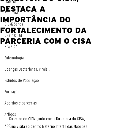
malaria
DESTACA A
Bohemia
IMPORTÂNCIA DO
CISM25anos
FORTALECIMENTO DA
CRYPTO T&T
PARCERIA COM O CISA
HIV/SIDA
Entomologia
Doenças Bacterianas, virais...
Estudos de População
Formação
Acordos e parcerias
Artigos
Director do CISM, junto com a Directora do CISA, 
BCG
numa visita ao Centro Materno Infantil das Mabubas