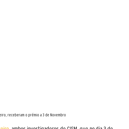
steiro, receberam o prémio a 3 de Novembro
teiro
, ambos investigadores do CISM, que no dia 3 de 