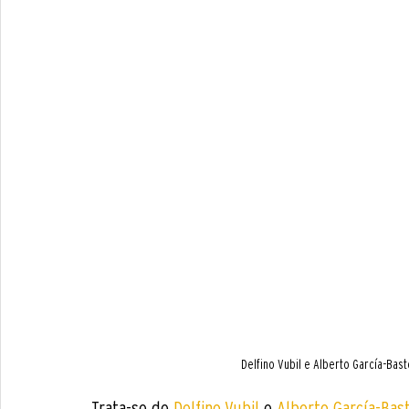
Delfino Vubil e Alberto García-Ba
Trata-se de 
Delfino Vubil
 e 
Alberto García-Bas