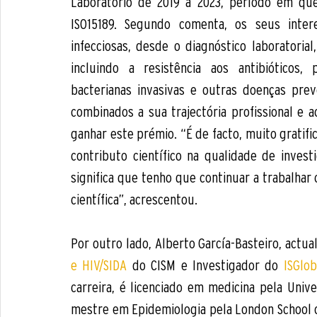
Laboratório de 2019 a 2023, período em que
ISO15189. Segundo comenta, os seus inte
infecciosas, desde o diagnóstico laboratorial, 
incluindo a resistência aos antibióticos, 
bacterianas invasivas e outras doenças prev
combinados a sua trajectória profissional e a
ganhar este prémio. “É de facto, muito gratifi
contributo científico na qualidade de investi
significa que tenho que continuar a trabalhar 
científica”, acrescentou. 
Por outro lado, Alberto García-Basteiro, actua
e HIV/SIDA
 do CISM e Investigador do 
ISGlob
carreira, é licenciado em medicina pela Univ
mestre em Epidemiologia pela London School of