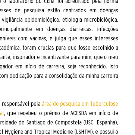
 o laboratório do CISM foi acreditado pela norma 
resses de pesquisa estão centrados em doenças 
vigilância epidemiológica, etiologia microbiológica, 
principalmente em doenças diarreicas, infecções 
eníveis com vacinas, e julga que esses interesses 
cadémica, foram crucias para que fosse escolhido a 
cante, inspirador e incentivante para mim, que o meu 
gador em início de carreira, seja reconhecido. Isto 
com dedicação para a consolidação da minha carreira 
l responsável pela 
área de pesquisa em Tuberculose 
al
, que recebeu o prémio de ACESDA em início de 
ersidade de Santiago de Compostela (USC, Espanha), 
 Hygiene and Tropical Medicine (LSHTM), e possui o 