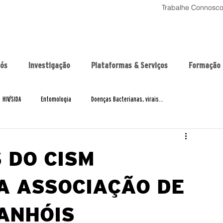
Trabalhe Connosc
nós
Investigação
Plataformas & Serviços
Formação
HIV/SIDA
Entomologia
Doenças Bacterianas, virais...
BCG
Cancrodocolodoútero
COVID19
ADAM
 DO CISM
Entrevistas
Eventos
GenMoz
globalmix
HIA4SD
A ASSOCIAÇÃO DE
PANHÓIS
mios