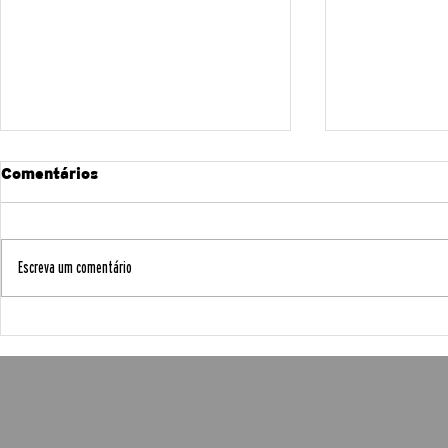
Comentários
Escreva um comentário
INVESTIGADOR DO CISM
“EVA DOR
SELECCIONADO A
MAZULA: 
EMBAIXADOR DE
HISTÓRIA
MOÇAMBIQUE DA ASM
DE MULHE
CIÊNCIA”