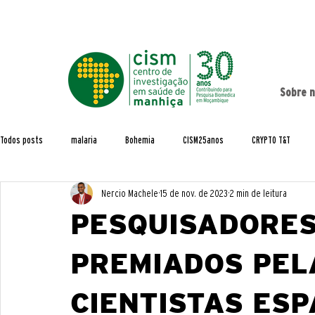
Sobre 
Todos posts
malaria
Bohemia
CISM25anos
CRYPTO T&T
Nercio Machele
15 de nov. de 2023
2 min de leitura
Estudos de População
Formação
Acordos e parcerias
Artigos
PESQUISADORES
Capacity Building
CHAMPS
Demografia
EDCTP Projects
PREMIADOS PEL
CIENTISTAS ES
Macov
MALTEM
MozCovid
Multiply
Pesquisa
Pre