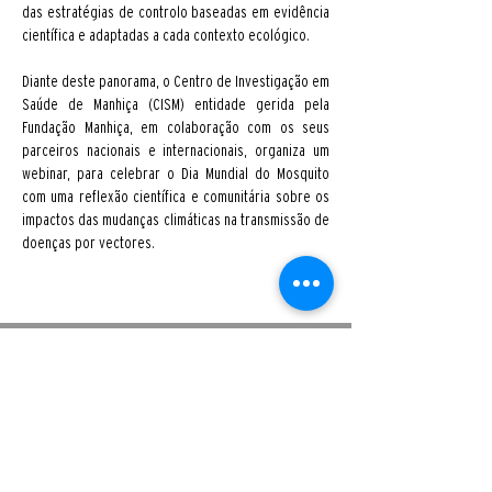
das estratégias de controlo baseadas em evidência 
científica e adaptadas a cada contexto ecológico.
Diante deste panorama, o Centro de Investigação em 
Saúde de Manhiça (CISM) entidade gerida pela 
Fundação Manhiça, em colaboração com os seus 
parceiros nacionais e internacionais, organiza um 
webinar, para celebrar o Dia Mundial do Mosquito 
com uma reflexão científica e comunitária sobre os 
impactos das mudanças climáticas na transmissão de 
doenças por vectores.
Addresses and Contacts
HEADQUARTERS, MANHIÇA, CAMBEVE​ NEIGHBORHOOD
12th Street, CP 1929
Tel: (+258)
21 81 01 81
/
21 81 00 02