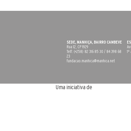
SEDE, MANHIÇA, BAIRRO CAMBEVE
ES
Rua 12, CP 1929
Av
Telf: (+258) 82 316 85 30 / 84 398 68
1º
23
fundacao.manhica@manhica.net
Uma iniciativa de