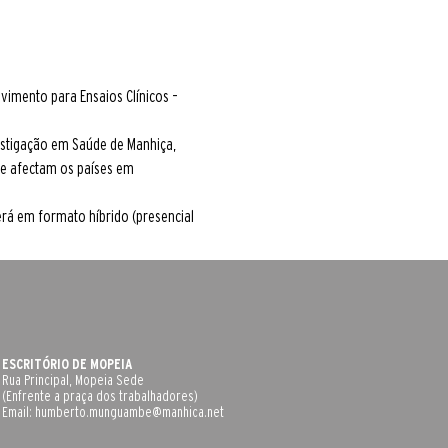
vimento para Ensaios Clínicos – 
estigação em Saúde de Manhiça, 
ue afectam os países em 
erá em formato híbrido (presencial 
ESCRITÓRIO DE MOPEIA
Rua Principal, Mopeia Sede
(Enfrente a praça dos trabalhadores)
Email:
humberto.munguambe@manhica.net