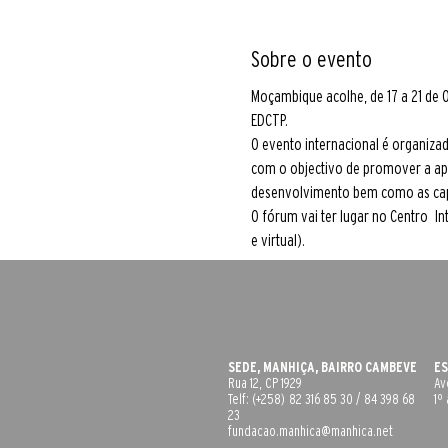
Sobre o evento
Moçambique acolhe, de 17 a 21 de 
EDCTP.
O evento internacional é organizad
com o objectivo de promover a apr
desenvolvimento bem como as capa
O fórum vai ter lugar no Centro   
e virtual).
SEDE, MANHIÇA, BAIRRO CAMBEVE
ES
Rua 12, CP 1929
Av
Telf: (+258) 82 316 85 30 / 84 398 68
1º
23
fundacao.manhica@manhica.net