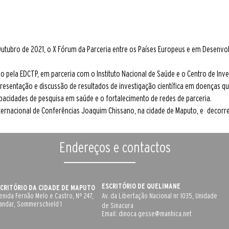
Outubro de 2021, o X Fórum da Parceria entre os Países Europeus e em Desenvol
o pela EDCTP, em parceria com o Instituto Nacional de Saúde e o Centro de Inv
esentação e discussão de resultados de investigação científica em doenças q
cidades de pesquisa em saúde e o fortalecimento de redes de parceria.
Internacional de Conferências Joaquim Chissano, na cidade de Maputo, e   decorr
Endereços e contactos
ESCRITÓRIO DE QUELIMANE
CRITÓRIO DA CIDADE DE MAPUTO
enida Fernão Melo e Castro, Nº 247,
Av. da Libertação Nacional nr 1035, Unidade
 andar, Sommerschield 1
de Sinacura
Email:
dinoca.gesse@manhica.net