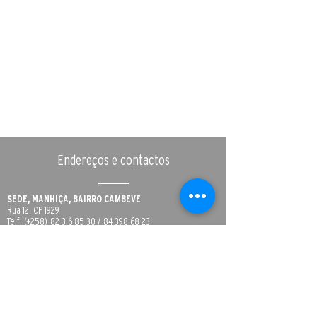
Endereços e contactos
SEDE, MANHIÇA, BAIRRO CAMBEVE
Rua 12, CP 1929
Telf: (+258)
82 316 85 30
/
84 398 68 23
fundacao.manhica@manhica.net
ESCRITÓRIO DA CIDADE DE MAPUTO
Avenida Fernão Melo e Castro, Nº 247, 1º andar,
Sommerschield 1
ESCRITÓRIO DE QUELIMANE
Av. da Libertação Nacional nr 1035, Unidade de Sinacura