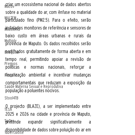
criar um ecossistema nacional de dados abertos 
Macov
sobre a qualidade do ar, com ênfase no material 
MALTEM
particulado fino (PM2.5). Para o efeito, serão 
instalados monitores de referência e sensores de 
MozCovid
baixo custo em áreas urbanas e rurais da 
Multiply
província de Maputo. Os dados recolhidos serão 
partilhados gratuitamente de forma aberta e em 
Pesquisa
tempo real, permitindo apoiar a revisão de 
Premios
políticas e normas nacionais, reforçar a 
fiscalização ambiental e incentivar mudanças 
Respire
comportamentais que reduzam a exposição da 
Saúde Materna Sexual e Reprodutiva
população a poluentes nocivos.
Stool4TB
O projecto (BLAZE), a ser implementado entre 
TESA
2025 e 2026 na cidade e província de Maputo, 
TipTop
pretende expandir significativamente a 
disponibilidade de dados sobre poluição do ar em 
Tuberculose