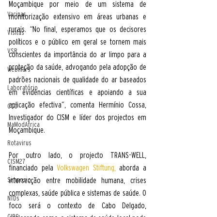
Moçambique por meio de um sistema de 
Vacinas
monitorização extensivo em áreas urbanas e 
rurais. “No final, esperamos que os decisores 
Visitas
políticos e o público em geral se tornem mais 
VSR
conscientes da importância do ar limpo para a 
proteção da saúde, advogando pela adopção de 
Webinars
padrões nacionais de qualidade do ar baseados 
Laboratório
em evidências científicas e apoiando a sua 
aplicação efectiva”, comenta Hermínio Cossa, 
CCC
Investigador do CISM e líder dos projectos em 
MaModAfrica
Moçambique.
Rotavirus
Por outro lado, o projecto TRANS-WELL, 
CISM27
financiado pela 
Volkswagen Stiftung,
 aborda a 
intersecção entre mobilidade humana, crises 
Simposio
complexas, saúde pública e sistemas de saúde. O 
NTDs
foco será o contexto de Cabo Delgado, 
CIBS