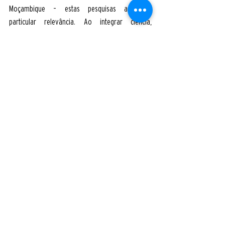
Moçambique – estas pesquisas assumem 
particular relevância. Ao integrar ciência, 
inovação tecnológica e envolvimento 
comunitário, o projecto não se limita a produzir 
dados e evidências, pretende oferecer caminhos 
práticos para adaptar o sistema de saúde e 
orientar políticas públicas frente aos novos 
desafios ambientais. Trata-se de um passo 
essencial para garantir que o país esteja melhor 
preparado para proteger a saúde das populações 
mais vulneráveis e promover um futuro mais 
resiliente, justo e sustentável.
Poluição do ar
Estudos de População