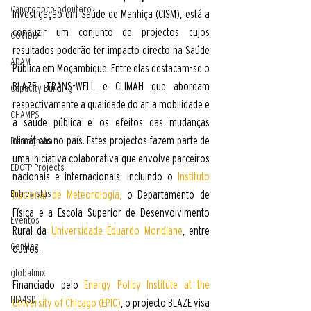
Cancrodocolodoútero
Investigação em Saúde de Manhiça (CISM), está a 
conduzir um conjunto de projectos cujos 
COVID19
resultados poderão ter impacto directo na Saúde 
ADAM
Pública em Moçambique. Entre elas destacam-se o 
BLAZE, TRANS-WELL e CLIMAH que abordam 
Capacity Building
respectivamente a qualidade do ar, a mobilidade e 
CHAMPS
a saúde pública e os efeitos das mudanças 
climáticas no país. Estes projectos fazem parte de 
Demografia
uma iniciativa colaborativa que envolve parceiros 
EDCTP Projects
nacionais e internacionais, incluindo o 
Instituto 
Nacional de Meteorologia,
 o Departamento de 
Entrevistas
Física e a Escola Superior de Desenvolvimento 
Eventos
Rural da 
Universidade Eduardo Mondlane
, entre 
GenMoz
outros. 
globalmix
Financiado pelo 
Energy Policy Institute at the 
HIA4SD
University of Chicago (EPIC)
, o projecto BLAZE visa 