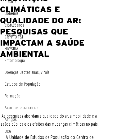
malaria
CLIMÁTICAS E
Bohemia
QUALIDADE DO AR:
CISM25anos
PESQUISAS QUE
CRYPTO T&T
IMPACTAM A SAÚDE
HIV/SIDA
AMBIENTAL
Entomologia
Doenças Bacterianas, virais...
Estudos de População
Formação
Acordos e parcerias
As pesquisas abordam a qualidade do ar, a mobilidade e a 
Artigos
saúde pública e os efeitos das mudanças climáticas no país.
BCG
A Unidade de Estudos de População do Centro de 