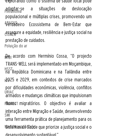
explorando como o sistema de saúde local pode 
adaptar-se a situações de deslocação 
Pneumonia
populacional e múltiplas crises, promovendo um  
ABACUS
verdadeiro Ecossistema de Bem-Estar que 
assegure a equidade, resiliência e justiça social na 
CISM28
prestação de cuidados.
Poluição do ar
De acordo com Hermínio Cossa, “O projecto 
MTBI
TRANS-WELL será implementado em Moçambique, 
HSST
na República Dominicana e na Tailândia entre 
2025 e 2029, em contextos de crise marcados 
HIV
por dificuldades económicas, violência, conflitos 
URIAC
armados e mudanças climáticas que impulsionam 
fluxos migratórios. O objectivo é avaliar a 
PROTECT
interação entre Migração e Saúde, desenvolvendo 
SMI
uma ferramenta prática de planejamento para os 
Sistemas de Saúde que priorize a justiça social e o 
WorldMosquitoDay
desenvolvimento sustentável.”