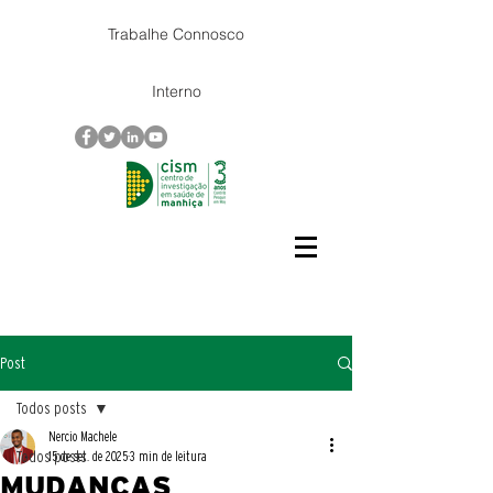
Trabalhe Connosco
Interno
Post
Todos posts
Nercio Machele
Todos posts
15 de set. de 2025
3 min de leitura
MUDANÇAS