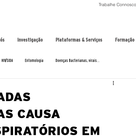
Trabalhe Connosc
nós
Investigação
Plataformas & Serviços
Formação
HIV/SIDA
Entomologia
Doenças Bacterianas, virais...
BCG
Cancrodocolodoútero
COVID19
ADAM
ADAS
Entrevistas
Eventos
GenMoz
globalmix
HIA4SD
AS CAUSA
PIRATÓRIOS EM
mios