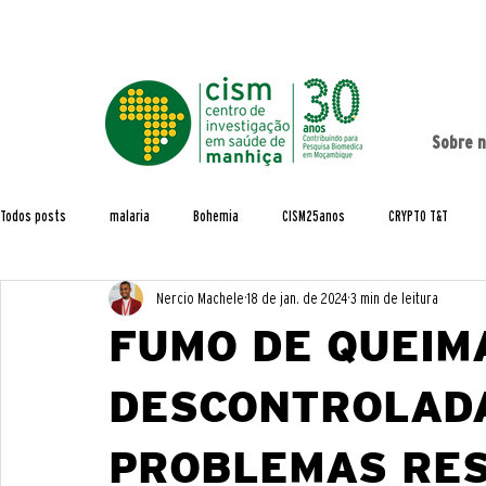
Sobre 
Todos posts
malaria
Bohemia
CISM25anos
CRYPTO T&T
Nercio Machele
18 de jan. de 2024
3 min de leitura
Estudos de População
Formação
Acordos e parcerias
Artigos
FUMO DE QUEIM
Capacity Building
CHAMPS
Demografia
EDCTP Projects
DESCONTROLAD
PROBLEMAS RES
Macov
MALTEM
MozCovid
Multiply
Pesquisa
Pre