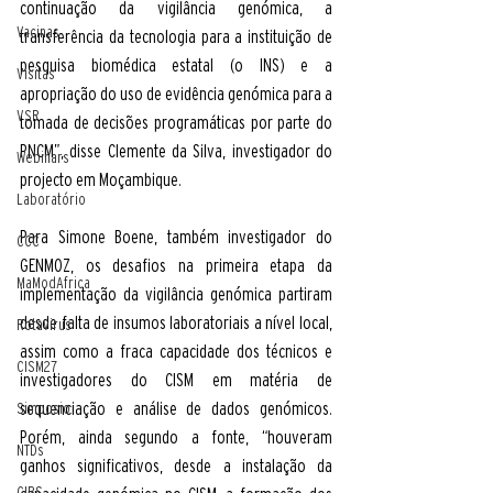
continuação da vigilância genómica, a 
Vacinas
transferência da tecnologia para a instituição de 
pesquisa biomédica estatal (o INS) e a 
Visitas
apropriação do uso de evidência genómica para a 
VSR
tomada de decisões programáticas por parte do 
PNCM”, disse Clemente da Silva, investigador do 
Webinars
projecto em Moçambique.
Laboratório
Para Simone Boene, também investigador do 
CCC
GENMOZ, os desafios na primeira etapa da 
MaModAfrica
implementação da vigilância genómica partiram 
desde falta de insumos laboratoriais a nível local, 
Rotavirus
assim como a fraca capacidade dos técnicos e 
CISM27
investigadores do CISM em matéria de 
sequenciação e análise de dados genómicos. 
Simposio
Porém, ainda segundo a fonte, “houveram 
NTDs
ganhos significativos, desde a instalação da 
CIBS