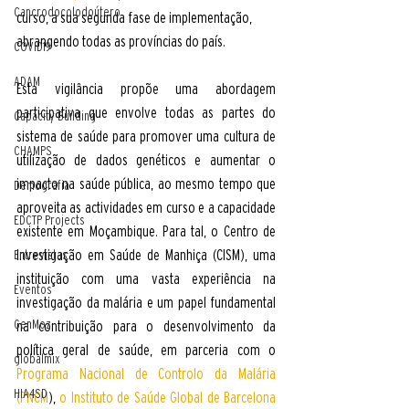
Cancrodocolodoútero
curso, a sua segunda fase de implementação, 
abrangendo todas as províncias do país.
COVID19
ADAM
Esta vigilância propõe uma abordagem 
participativa que envolve todas as partes do 
Capacity Building
sistema de saúde para promover uma cultura de 
CHAMPS
utilização de dados genéticos e aumentar o 
impacto na saúde pública, ao mesmo tempo que 
Demografia
aproveita as actividades em curso e a capacidade 
EDCTP Projects
existente em Moçambique. Para tal, o Centro de 
Investigação em Saúde de Manhiça (CISM), uma 
Entrevistas
instituição com uma vasta experiência na 
Eventos
investigação da malária e um papel fundamental 
GenMoz
na contribuição para o desenvolvimento da 
política geral de saúde, em parceria com o 
globalmix
Programa Nacional de Controlo da Malária 
HIA4SD
(PNCM
), 
o Instituto de Saúde Global de Barcelona 