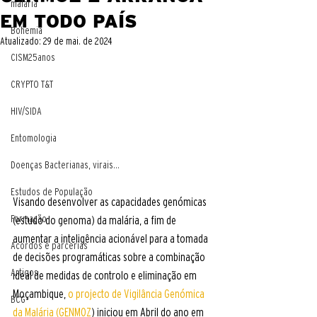
malaria
EM TODO PAÍS
Bohemia
Atualizado:
29 de mai. de 2024
CISM25anos
CRYPTO T&T
HIV/SIDA
Entomologia
Doenças Bacterianas, virais...
Estudos de População
Visando desenvolver as capacidades genómicas 
Formação
(estudo do genoma) da malária, a fim de 
aumentar a inteligência acionável para a tomada 
Acordos e parcerias
de decisões programáticas sobre a combinação 
Artigos
ideal de medidas de controlo e eliminação em 
Moçambique,
 o projecto de Vigilância Genómica 
BCG
da Malária (GENMOZ
) iniciou em Abril do ano em 