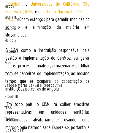
(ISGlobal)
, a 
Universidade de Califórnia, São 
Macov
Francisco (UCSF)
 e o 
Instituto Nacional de Saúde 
MALTEM
(INS)
  reúnem esforços para garantir medidas de 
controlo e eliminação da malária em 
MozCovid
Moçambique.
Multiply
O CISM como a instituição responsável pela 
Pesquisa
gestão e implementação do GenMoz, vai gerar 
Premios
dados, processar, analisar, armazenar e partilhar 
com os parceiros de implementação, ao mesmo 
Respire
tempo que se ocupará da capacitação de 
Saúde Materna Sexual e Reprodutiva
instituições parceiras de Angola. 
Stool4TB
“Em todo país, o CISM irá colher amostras 
TESA
representativas em unidades sanitárias 
TipTop
selecionadas aleatoriamente usando uma 
metodologia harmonizada. Espera-se, portanto, a 
Tuberculose