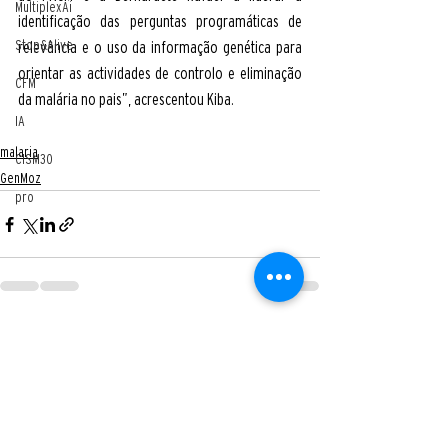
MultiplexAi
identificação das perguntas programáticas de 
Stop&Alive
relevância e o uso da informação genética para 
orientar as actividades de controlo e eliminação 
CFM
da malária no pais”, acrescentou Kiba.
IA
malaria
CISM30
GenMoz
pro
Ver tudo
Posts recentes