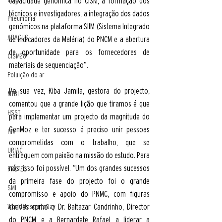
capacidade genómica no CISM, a formação dos 
técnicos e investigadores, a integração dos dados 
Pneumonia
genómicos na plataforma SIIM (Sistema Integrado 
ABACUS
de Indicadores da Malária) do PNCM e a abertura 
de oportunidade para os fornecedores de 
CISM28
materiais de sequenciação”.
Poluição do ar
Po sua vez, Kiba Jamila, gestora do projecto, 
MTBI
comentou que a grande lição que tiramos é que 
HSST
para implementar um projecto da magnitude do 
GenMoz e ter sucesso é preciso unir pessoas 
HIV
comprometidas com o trabalho, que se 
URIAC
entreguem com paixão na missão do estudo. Para 
nós, isso foi possível. “Um dos grandes sucessos 
PROTECT
da primeira fase do projecto foi o grande 
SMI
compromisso e apoio do PNMC, com figuras 
chaves como o Dr. Baltazar Candrinho, Director 
WorldMosquitoDay
do PNCM e a Bernardete Rafael a liderar a 