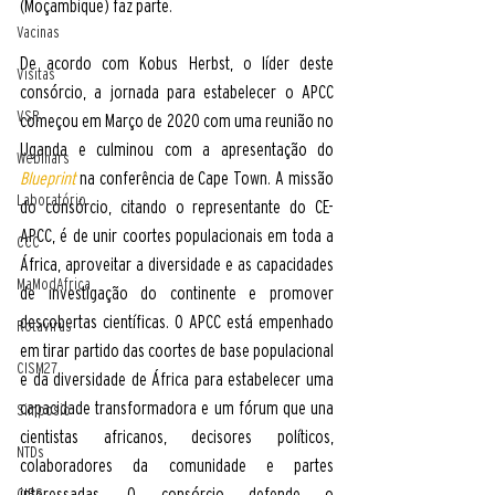
(Moçambique) faz parte.
Vacinas
De acordo com Kobus Herbst, o líder deste 
Visitas
consórcio, a jornada para estabelecer o APCC 
VSR
começou em Março de 2020 com uma reunião no 
Uganda e culminou com a apresentação do
Webinars
Blueprint
na conferência de Cape Town. A missão 
Laboratório
do consórcio, citando o representante do CE-
APCC, é de unir coortes populacionais em toda a 
CCC
África, aproveitar a diversidade e as capacidades 
MaModAfrica
de investigação do continente e promover 
descobertas científicas. O APCC está empenhado 
Rotavirus
em tirar partido das coortes de base populacional 
CISM27
e da diversidade de África para estabelecer uma 
capacidade transformadora e um fórum que una 
Simposio
cientistas africanos, decisores políticos, 
NTDs
colaboradores da comunidade e partes 
interessadas. O consórcio defende o 
CIBS