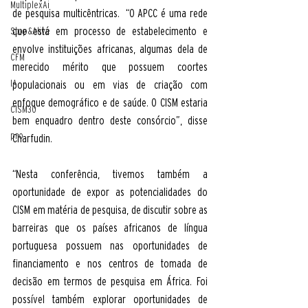
MultiplexAi
de pesquisa multicêntricas.  “O APCC é uma rede 
que está em processo de estabelecimento e 
Stop&Alive
envolve instituições africanas, algumas dela de 
CFM
merecido mérito que possuem coortes 
IA
populacionais ou em vias de criação com 
enfoque demográfico e de saúde. O CISM estaria 
CISM30
bem enquadro dentro deste consórcio”, disse 
pro
Charfudin.
“Nesta conferência, tivemos também a 
oportunidade de expor as potencialidades do 
CISM em matéria de pesquisa, de discutir sobre as 
barreiras que os países africanos de língua 
portuguesa possuem nas oportunidades de 
financiamento e nos centros de tomada de 
decisão em termos de pesquisa em África. Foi 
possível também explorar oportunidades de 