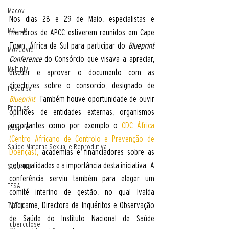
Macov
Nos dias 28 e 29 de Maio, especialistas e 
MALTEM
membros de APCC estiverem reunidos em Cape 
Town, África de Sul para participar do 
Blueprint 
MozCovid
Conference
 do
Consórcio que visava a apreciar, 
Multiply
discutir e aprovar o documento com as 
directrizes sobre o consorcio, designado de 
Pesquisa
Blueprint
.
 Também houve oportunidade de ouvir 
Premios
opiniões de entidades externas, organismos 
importantes como por exemplo o 
CDC África 
Respire
(Centro Africano de Controlo e Prevenção de 
Saúde Materna Sexual e Reprodutiva
Doenças),
 academias e financiadores sobre as 
potencialidades e a importância desta iniciativa.  A 
Stool4TB
conferência serviu também para eleger um 
TESA
comité interino de gestão, no qual Ivalda 
Macicame, Directora de Inquéritos e Observação 
TipTop
de Saúde do Instituto Nacional de Saúde 
Tuberculose