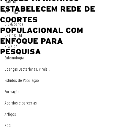
malaria
ESTABELECEM REDE DE
Bohemia
COORTES
CISM25anos
POPULACIONAL COM
CRYPTO T&T
ENFOQUE PARA
HIV/SIDA
PESQUISA
Entomologia
Doenças Bacterianas, virais...
Estudos de População
Formação
Acordos e parcerias
Artigos
BCG