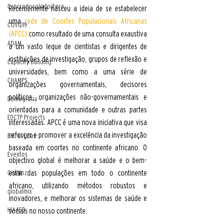
Cancrodocolodoútero
Recentemente nasceu a ideia de se estabelecer 
uma
 r
ede de Coortes Populacionais Africanas 
COVID19
(APCC) 
como resultado de uma consulta exaustiva 
ADAM
a um vasto leque de cientistas e dirigentes de 
instituições de investigação, grupos de reflexão e 
Capacity Building
universidades, bem como a uma série de 
CHAMPS
organizações governamentais, decisores 
políticos, organizações não-governamentais e 
Demografia
orientadas para a comunidade e outras partes 
EDCTP Projects
interessadas. APCC é uma nova iniciativa que visa 
reforçar e promover a excelência da investigação 
Entrevistas
baseada em coortes no continente africano. O 
Eventos
objectivo global é melhorar a saúde e o bem-
estar das populações em todo o continente 
GenMoz
africano, utilizando métodos robustos e 
globalmix
inovadores, e melhorar os sistemas de saúde e 
HIA4SD
sociais no nosso continente.