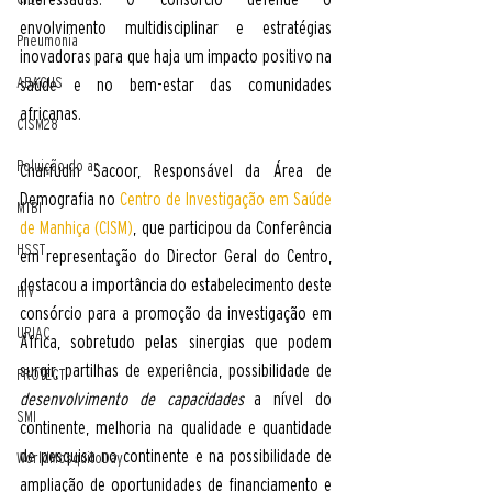
envolvimento multidisciplinar e estratégias 
Pneumonia
inovadoras para que haja um impacto positivo na 
ABACUS
saúde e no bem-estar das comunidades 
africanas.
CISM28
Poluição do ar
Charfudin Sacoor, Responsável da Área de 
Demografia no 
Centro de Investigação em Saúde 
MTBI
de Manhiça (CISM)
, que participou da Conferência 
HSST
em representação do Director Geral do Centro, 
destacou a importância do estabelecimento deste 
HIV
consórcio para a promoção da investigação em 
URIAC
África, sobretudo pelas sinergias que podem 
surgir, partilhas de experiência, possibilidade de 
PROTECT
desenvolvimento de capacidades
 a nível do 
SMI
continente, melhoria na qualidade e quantidade 
de pesquisa no continente e na possibilidade de 
WorldMosquitoDay
ampliação de oportunidades de financiamento e 