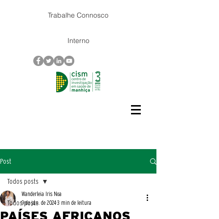
Trabalhe Connosco
Interno
Post
Todos posts
Wanderleia Iris Noa
Todos posts
9 de jun. de 2024
3 min de leitura
PAÍSES AFRICANOS