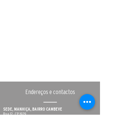
Endereços e contactos
SEDE, MANHIÇA, BAIRRO CAMBEVE
Rua 12, CP 1929
Telf: (+258)
82 316 85 30
/
84 398 68 23
fundacao.manhica@manhica.net
ESCRITÓRIO DA CIDADE DE MAPUTO
Avenida Fernão Melo e Castro, Nº 247, 1º andar,