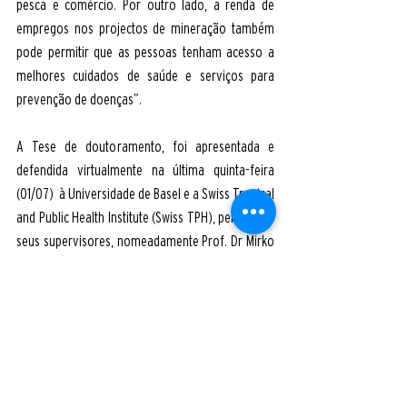
pesca e comércio. Por outro lado, a renda de 
empregos nos projectos de mineração também 
pode permitir que as pessoas tenham acesso a 
melhores cuidados de saúde e serviços para 
prevenção de doenças”.
A Tese de doutoramento, foi apresentada e 
defendida virtualmente na última quinta-feira 
(01/07)  à Universidade de Basel e a Swiss Tropical 
and Public Health Institute (Swiss TPH), perante os 
seus supervisores, nomeadamente Prof. Dr Mirko 
Winkler, Prof. Dr Günther Fink, Dra. Khatia 
Munguambe e Dr. Eusébio Macete, colegas e 
demais convidados ao evento. Hermínio Cossa 
obteve o seu título com a maior das honras 
(Summa Cum Laude).
CISM25anos