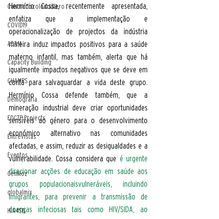
Hermínio Cossa, recentemente apresentada, 
Cancrodocolodoútero
enfatiza que a implementação e 
COVID19
operacionalização de projectos da indústria 
mineira induz impactos positivos para a saúde 
ADAM
materno infantil, mas também, alerta que há 
Capacity Building
igualmente impactos negativos que se deve em 
CHAMPS
conta para salvaguardar a vida deste grupo. 
Hermínio Cossa defende também, que a 
Demografia
mineração industrial deve criar oportunidades 
EDCTP Projects
sensíveis ao género para o desenvolvimento 
económico alternativo nas comunidades 
Entrevistas
afectadas, e assim, reduzir as desigualdades e a 
Eventos
vulnerabilidade. Cossa considera que 
é urgente 
direcionar acções de educação em saúde aos 
GenMoz
grupos populacionaisvulneráveis, incluindo 
globalmix
imigrantes, para prevenir a transmissão de 
doenças infeciosas tais como HIV/SIDA, ao 
HIA4SD