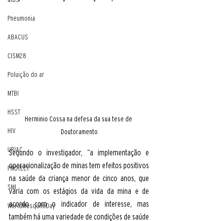
Pneumonia
ABACUS
CISM28
Poluição do ar
MTBI
HSST
Herminio Cossa na defesa da sua tese de 
HIV
Doutoramento
URIAC
Segundo o investigador, “a implementação e 
operacionalização de minas tem efeitos positivos 
PROTECT
na saúde da criança menor de cinco anos, que 
SMI
varia com os estágios da vida da mina e de 
acordo com o indicador de interesse, mas 
WorldMosquitoDay
também há uma variedade de condições de saúde 