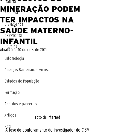
malaria
MINERAÇÃO PODEM
Bohemia
TER IMPACTOS NA
CISM25anos
SAÚDE MATERNO-
CRYPTO T&T
INFANTIL
HIV/SIDA
Atualizado:
10 de dez. de 2021
Entomologia
Doenças Bacterianas, virais...
Estudos de População
Formação
Acordos e parcerias
Artigos
Foto da internet 
BCG
A tese de doutoramento do investigador do CISM, 