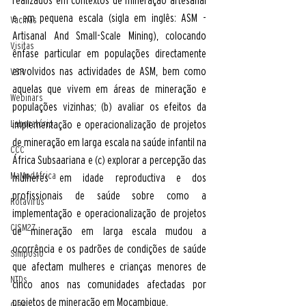
e em pequena escala (sigla em inglês: ASM - 
Vacinas
Artisanal And Small-Scale Mining), colocando 
Visitas
ênfase particular em populações directamente 
envolvidos nas actividades de ASM, bem como 
VSR
aquelas que vivem em áreas de mineração e 
Webinars
populações vizinhas; (b) avaliar os efeitos da 
implementação e operacionalização de projetos 
Laboratório
de mineração em larga escala na saúde infantil na 
CCC
África Subsaariana e (c) explorar a percepção das 
MaModAfrica
mulheres em idade reproductiva e dos 
profissionais de saúde sobre como a 
Rotavirus
implementação e operacionalização de projetos 
CISM27
de mineração em larga escala mudou a 
ocorrência e os padrões de condições de saúde 
Simposio
que afectam mulheres e crianças menores de 
NTDs
cinco anos nas comunidades afectadas por 
projetos de mineração em Moçambique.
CIBS