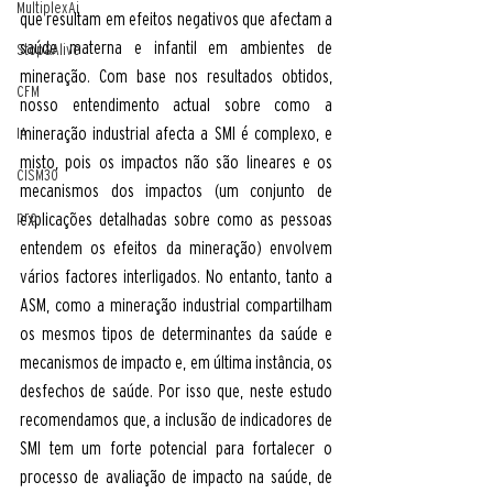
MultiplexAi
que resultam em efeitos negativos que afectam a 
saúde materna e infantil em ambientes de 
Stop&Alive
mineração. Com base nos resultados obtidos, 
CFM
nosso entendimento actual sobre como a 
mineração industrial afecta a SMI é complexo, e 
IA
misto, pois os impactos não são lineares e os 
CISM30
mecanismos dos impactos (um conjunto de 
pro
explicações detalhadas sobre como as pessoas 
entendem os efeitos da mineração) envolvem 
vários factores interligados. No entanto, tanto a 
ASM, como a mineração industrial compartilham 
os mesmos tipos de determinantes da saúde e 
mecanismos de impacto e, em última instância, os 
desfechos de saúde. Por isso que, neste estudo 
recomendamos que, a inclusão de indicadores de 
SMI tem um forte potencial para fortalecer o 
processo de avaliação de impacto na saúde, de 