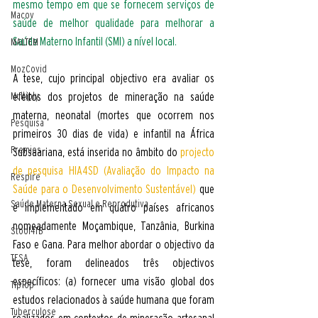
mesmo tempo em que se fornecem serviços de 
Macov
saúde de melhor qualidade para melhorar a 
Saúde Materno Infantil (SMI) a nível local.
MALTEM
MozCovid
A tese, cujo principal objectivo era avaliar os 
efeitos dos projetos de mineração na saúde 
Multiply
materna, neonatal (mortes que ocorrem nos 
Pesquisa
primeiros 30 dias de vida) e infantil na África 
Premios
Subsaariana, está inserida no âmbito do 
projecto 
de pesquisa HIA4SD (Avaliação do Impacto na 
Respire
Saúde para o Desenvolvimento Sustentável)
 que 
Saúde Materna Sexual e Reprodutiva
é implementado em quatro países africanos 
nomeadamente Moçambique, Tanzânia, Burkina 
Stool4TB
Faso e Gana. Para melhor abordar o objectivo da 
TESA
tese, foram delineados três objectivos 
específicos: (a) fornecer uma visão global dos 
TipTop
estudos relacionados à saúde humana que foram 
Tuberculose
realizados em contextos de mineração artesanal 