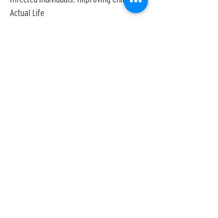
Actual Life
METRO.
Measuring final HIV mother-to-
child transmission rates in rural
Southern Mozambique
PECA.
Pediatric HIV Care Cascade, sub-
analise de IeDEA
Preg_multidrug.
avaliar as percepções,
comportamentos e aceitabilidade das
mulheres grávidas infectadas pelo HIV
em relação a toma de vários
medicamentos recomendados na consulta
pré natal
VINCI.
avaliar as estratégias propostas
pelo MISAU para aumentar o
aconselhamento e testagem em saúde
(ATS) no distrito de Manhiça