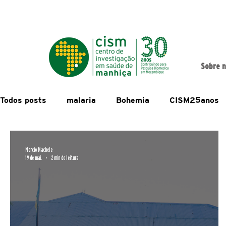
Sobre 
Todos posts
malaria
Bohemia
CISM25anos
Estudos de População
Formação
Acordos e 
Nercio Machele
19 de mai.
2 min de leitura
Capacity Building
CHAMPS
Demografia
Macov
MALTEM
MozCovid
Multiply