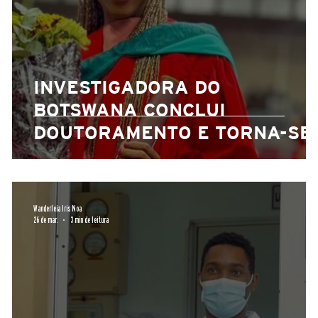
INVESTIGADORA DO
BOTSWANA CONCLUI
DOUTORAMENTO E TORNA-SE
A PRIMEIRA BOLSEIRA DO
TAGENDI A ALCANÇAR O FEIT
Wanderleia Iris Noa
26 de mar.
3 min de leitura