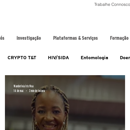
Trabalhe Connosc
nós
Investigação
Plataformas & Serviços
Formação
CRYPTO T&T
HIV/SIDA
Entomologia
Doen
parcerias
Artigos
BCG
Cancrodocolodoútero
Wanderleia Iris Noa
14 de mai.
3 min de leitura
EDCTP Projects
Entrevistas
Eventos
GenM
Pesquisa
Premios