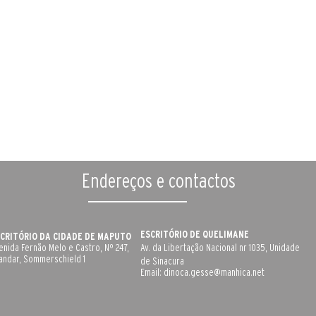
Endereços e contactos
ESCRITÓRIO DE QUELIMANE
CRITÓRIO DA CIDADE DE MAPUTO
enida Fernão Melo e Castro, Nº 247,
Av. da Libertação Nacional nr 1035, Unidade
 andar, Sommerschield 1
de Sinacura
Email:
dinoca.gesse@manhica.net