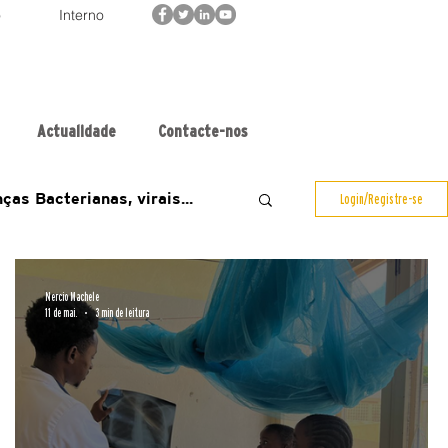
o
Interno
Actualidade
Contacte-nos
ças Bacterianas, virais...
Login/Registre-se
COVID19
ADAM
Nercio Machele
11 de mai.
3 min de leitura
oz
globalmix
HIA4SD