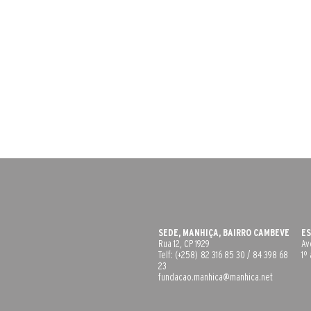
SEDE, MANHIÇA, BAIRRO CAMBEVE
ES
Rua 12, CP 1929
Av
Telf: (+258) 82 316 85 30 / 84 398 68
1º
23
fundacao.manhica@manhica.net